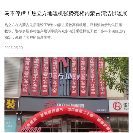
马不停蹄！热立方地暖机强势亮相内蒙古清洁供暖展
热立方在内蒙古先后建设了诸如内蒙古圣牧高科牧场、呼和浩特伊利集团第一
牧场、鄂尔多斯乡村振兴培训学院等众多清洁采暖样板工程，多年来项目运行
稳定，赢得了客户的高度赞誉。
2023.05.20