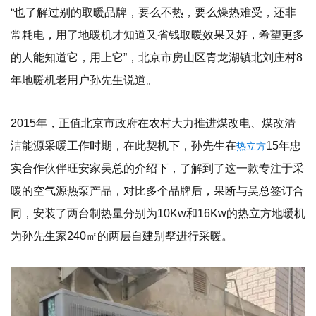
“也了解过别的取暖品牌，要么不热，要么燥热难受，还非
常耗电，用了地暖机才知道又省钱取暖效果又好，希望更多
的人能知道它，用上它”，北京市房山区青龙湖镇北刘庄村8
年地暖机老用户孙先生说道。
2015年，正值北京市政府在农村大力推进煤改电、煤改清
洁能源采暖工作时期，在此契机下，孙先生在
15年忠
热立方
实合作伙伴旺安家吴总的介绍下，了解到了这一款专注于采
暖的空气源热泵产品，对比多个品牌后，果断与吴总签订合
同，安装了两台制热量分别为10Kw和16Kw的热立方地暖机
为孙先生家240㎡的两层自建别墅进行采暖。