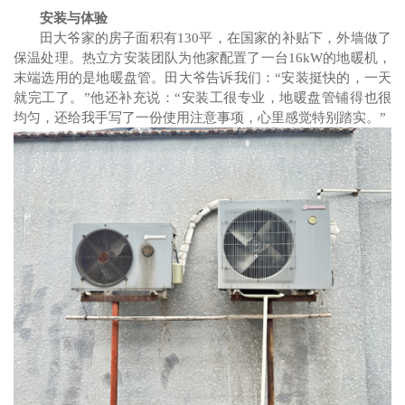
安装与体验
田大爷家的房子面积
有
130平，在国家的补贴下，外墙做了
保温处理
。
热立方安装团队为他家配置了一台
16kW的地暖机，
末端选用的是地暖盘管。田大爷
告诉我们
：
“
安装挺快的，一天
就完工了。
”他还补充说：“安装
工
很专业
，
地暖盘管铺得也很
均匀
，
还给我手写了一份使用注意事项
，
心里感觉特别踏实
。
”