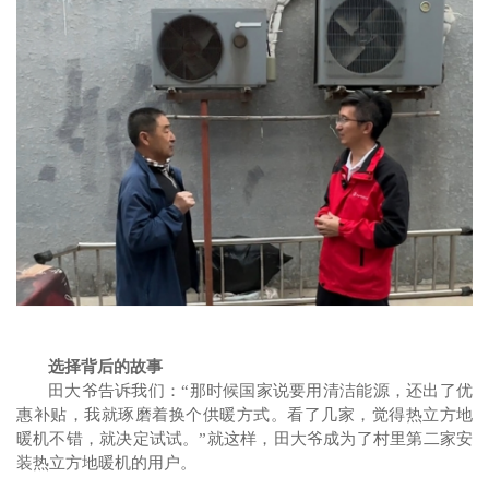
选择背后的故事
田大爷告诉我们：
“那时候
国家
说要用清洁能源
，
还出了优
惠补贴
，我就琢磨着换个供暖方式。看了几家，觉得热立方地
暖机不错，就决定试试。
”就这样，田大爷成为了
村里
第二家安
装热立方地暖机的用户。