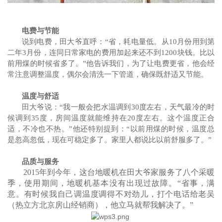
电费与节能
说到电费，田大爷
直呼
：
“
省，耗电量低。
从
10月份用到第
二年3月份，
连同日常家电的费用
加起来还不到
1200块钱。比以
前用煤的时候省多了。”他告诉我们，
为了让电费更省，
他会
经
常
注意调整温度
，
偶尔会清洗一下管道
，确保既舒适又节能。
温度与舒适
田大爷说：
“我一般会把水温调到30度左右
，
天气最冷的时
候调到
35度
，房间温度就能维持在
20度左右。这个温度正合
适，不冷也不热。”他还特别提到：“以前用煤的时候，温度总
是忽高忽低，现在可稳定多了。家里人都说比以前舒服多了。”
品质
与服务
2015年到今年，这台地暖机在田大爷家服务了八个采暖
季，使用期间，地暖机基本没有出现过故障。“省事，满
意。有时候我自己调温度调得不对劲儿，打个电话给老吴
（热立方北京房山经销商），他立马就帮我解决了。”