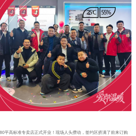
180平高标准专卖店正式开业！现场人头攒动，签约区挤满了前来订购