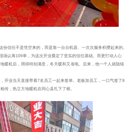
。这份信任不是凭空来的，而是靠一台台机器、一次次服务积攒起来的。
现场认筹109单，为这次开业奠定了坚实的信任基础。而更打动人心
方地暖机后，用得特别满意，冬天暖和又省电。后来，他一个人就陆续
，开业当天直接带着7名员工一起来签单。老板加员工，一口气签了8
口相传，热立方地暖机在同心县扎下了根。