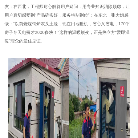
友；在西北，工程师耐心解答用户疑问，用专业知识消除顾虑，让
用户真切感受到“产品确实好，服务特别到位”；在东北，张大姐感
慨：“以前烧煤锅炉灰头土脸，现在用地暖机，省心又省电，170平
房子冬天电费才2000多块！”这样的温暖蜕变，正是热立方“爱即温
暖”理念的最佳见证。