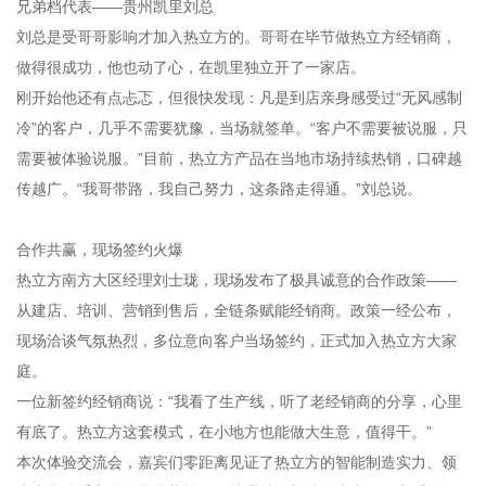
兄弟档代表——贵州凯里刘总
刘总是受哥哥影响才加入热立方的。哥哥在毕节做热立方经销商，
做得很成功，他也动了心，在凯里独立开了一家店。
刚开始他还有点忐忑，但很快发现：凡是到店亲身感受过“无风感制
冷”的客户，几乎不需要犹豫，当场就签单。“客户不需要被说服，只
需要被体验说服。”目前，热立方产品在当地市场持续热销，口碑越
传越广。“我哥带路，我自己努力，这条路走得通。”刘总说。
合作共赢，现场签约火爆
热立方南方大区经理刘士珑，现场发布了极具诚意的合作政策——
从建店、培训、营销到售后，全链条赋能经销商。政策一经公布，
现场洽谈气氛热烈，多位意向客户当场签约，正式加入热立方大家
庭。
一位新签约经销商说：“我看了生产线，听了老经销商的分享，心里
有底了。热立方这套模式，在小地方也能做大生意，值得干。”
本次体验交流会，嘉宾们零距离见证了热立方的智能制造实力、领