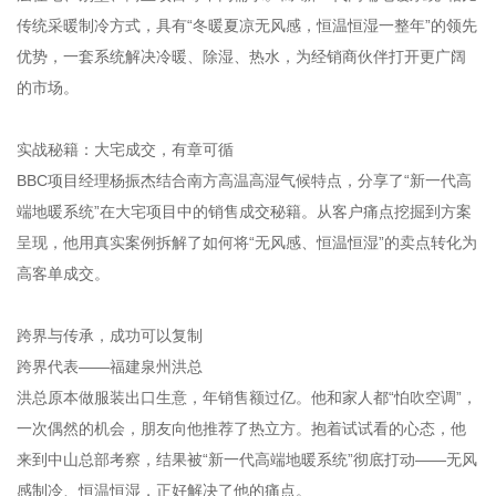
传统采暖制冷方式，具有“冬暖夏凉无风感，恒温恒湿一整年”的领先
优势，一套系统解决冷暖、除湿、热水，为经销商伙伴打开更广阔
的市场。
实战秘籍：大宅成交，有章可循
BBC项目经理杨振杰结合南方高温高湿气候特点，分享了“新一代高
端地暖系统”在大宅项目中的销售成交秘籍。从客户痛点挖掘到方案
呈现，他用真实案例拆解了如何将“无风感、恒温恒湿”的卖点转化为
高客单成交。
跨界与传承，成功可以复制
跨界代表——福建泉州洪总
洪总原本做服装出口生意，年销售额过亿。他和家人都“怕吹空调”，
一次偶然的机会，朋友向他推荐了热立方。抱着试试看的心态，他
来到中山总部考察，结果被“新一代高端地暖系统”彻底打动——无风
感制冷、恒温恒湿，正好解决了他的痛点。