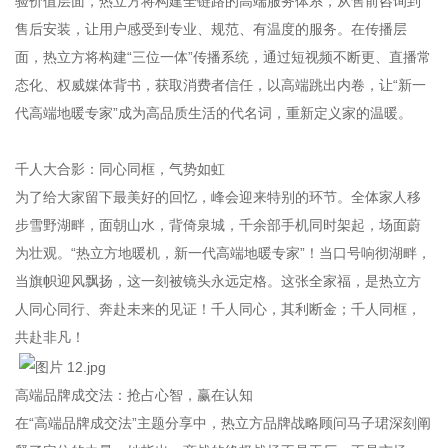
验价值层面，热立方将构建全链路的高端服务体系，从售前咨询到
售后安装，让用户感受到专业、规范、有温度的服务。在传播层
面，热立方将构建“三位一体”传播系统，通过短视频不断更、直播常
态化、权威媒体背书，获取消费者信任，以高端跳出内卷，让“新一
代高端地暖专家”成为高品质生活的代名词，重新定义家的温暖。
千人大合影：同心同框，气势如虹
为了给大家留下最美好的回忆，峰会迎来特别的环节。全体家人移
步雪野湖畔，面朝山水，背倚泉城，千余部手机同时架起，场面蔚
为壮观。“热立方地暖机，新一代高端地暖专家”！当口号响彻湖畔，
当旗帜迎风飘扬，这一刻被镜头永远定格。这张全家福，是热立方
人同心同行、奔赴未来的见证！千人同心，其利断金；千人同框，
共赴非凡！
高端品牌成交法：抢占心智，赢在认知
在“高端品牌成交法”主题分享中，热立方品牌战略顾问马子珺深刻阐