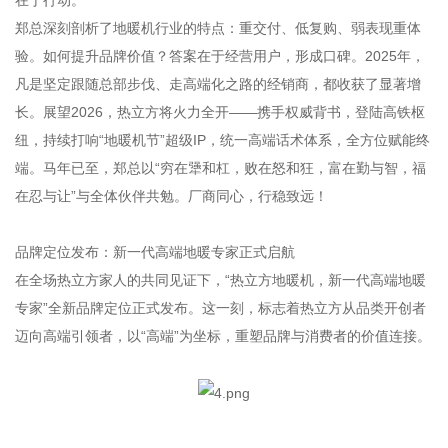
郑总深刻剖析了地暖机行业的特点：重交付、低复购、弱表现重体
验。如何提升品牌价值？答案在于经营用户，形成口碑。2025年，
凡是坚定跟随总部步伐、走高端化之路的经销商，都收获了显著增
长。展望2026，热立方将火力全开——携手权威背书，登陆高铁枢
纽，持续打响“地暖机节”超级IP，统一高端话术体系，全方位赋能终
端。马年已至，郑总以“穷在犟和杠，败在怒和狂，富在勤与智，福
在忍与让”与全体伙伴共勉。厂商同心，行稳致远！
品牌定位发布：新一代高端地暖专家正式启航
在全场热立方家人的共同见证下，“热立方地暖机，新一代高端地暖
专家”全新品牌定位正式发布。这一刻，标志着热立方从品类开创者
迈向高端引领者，以“高端”为坐标，重塑品牌与消费者的价值连接。