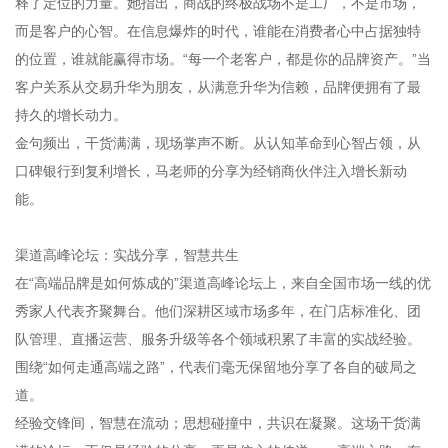
释了定位的力量。她指出，商战的终极战场不是工厂，不是市场，
而是客户的心智。在信息爆炸的时代，谁能在消费者心中占据独特
的位置，谁就能赢得市场。“每一个老客户，都是你的品牌资产。”当
客户关系从交易升华为朋友，从满意升华为信赖，品牌便拥有了最
持久的增长动力。
金句频出，干货满满，现场掌声不断。从认知革命到心智占领，从
口碑银行到复利增长，马老师的分享为经销商伙伴注入增长新动
能。
渠道高峰论坛：实战分享，智慧共生
在“高端品牌是如何炼成的”渠道高峰论坛上，来自全国市场一线的优
秀家人代表齐聚舞台。他们深耕区域市场多年，在门店标准化、团
队管理、直播运营、服务升级等各个领域积累了丰富的实战经验。
围绕“如何走通高端之路”，代表们毫无保留地分享了各自的破局之
道。
经验交锋间，智慧在流动；思想碰撞中，共识在凝聚。这场干货满