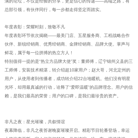
满的论坛，不仅是经验的分享，更是信心的传递——高端之路，有
总部引领，有伙伴同行，每一步都走得坚定而踏实。
年度表彰：荣耀时刻，致敬不凡
年度表彰环节依次揭晓——最美门店、五星服务商、工程战略合作
伙伴、新锐经销商、优秀经销商、金牌经销商、品牌大使。掌声与
鲜花，属于每一位拼搏的热立方人！
特别值得一提的是“热立方品牌大使”奖：董师傅，辽宁锦州义县的三
工师傅，安装技术精湛，转介绍超10家用户；赵大哥，河北定州的
用户，从使用者到传播者，成功转介绍22台地暖机。他们没有明星
光环，却用最真诚的行动，诠释了“爱即温暖”的品牌理念。用户的信
赖，是我们最高的荣誉；用户的口碑，是我们最珍贵的资产。
非凡之夜：星光璀璨，共叙情谊
夜幕降临，非凡之夜答谢晚宴璀璨开启。精彩节目轮番登场，幸运