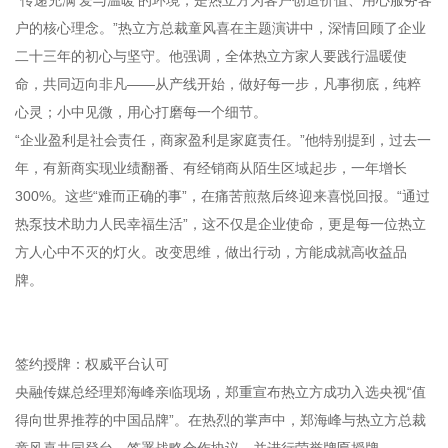
户的核心理念。”热立方总裁童风喜在主题演讲中，深情回顾了企业
二十三年的初心与坚守。他强调，全体热立方家人要践行温暖使
命，共同迈向非凡——从产线开始，做好每一步，凡事彻底，纯粹
心灵；小中见微，用心打磨每一个细节。
“企业盈利是社会责任，商家盈利是家庭责任。”他特别提到，过去一
年，有新商实现业绩翻番、有经销商从陌生区域起步，一年增长
300%。这些“难而正确的事”，在痛苦煎熬后终迎来喜悦回报。“通过
热泵技术助力人民幸福生活”，这不仅是企业使命，更是每一位热立
方人心中不灭的灯火。改变思维，做出行动，方能成就高收益品
牌。
签约授牌：权威平台认可
央融传媒总经理郑海峰亲临现场，郑重宣布热立方成功入选央视“值
得向世界推荐的中国品牌”。在热烈的掌声中，郑海峰与热立方总裁
童风喜共同登台，签署战略合作协议，并进行荣誉牌匾授牌。