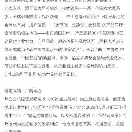
此次入选，源于四大严苛标准：技术领先——新一代高端地暖系
统，全球创新技术；战略领先——中山总部+顺德新厂+欧洲基地的
全球化布局；用户信赖——“更节能、更静音、更稳定”的产品口碑；
全球市场领先地位——出口德国20年，产品远销80+个国家和地区。
这是对企业实力、产品品质、服务体系的高度认可，更标志着热立
方正式成为代表中国制造水平的“国家名片”，开启了向世界传递“中
国温度、中国智造”的新起点。
未来，热立方将整合顶级传播资源，
借助IP线上线下宣推运用，从行业领先者迈向全球影响力品牌，
让“以温暖·至非凡”成为世界的共同记忆。
锚定高端，厂商同心
热立方总经理郑双名以《2026企业战略》为主题发表演讲。他开篇
抛出行业之问：“热泵行业还值得做吗？”结合2026年3月政府工作报
告中“十五五”规划的首要目标，以及欧盟通过的《工业加速法案》将
热泵列为重点领域的政策利好，他给出坚定答案：机遇空前，关键
在于行动。