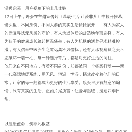
温暖启幕：用户视角下的非凡体验
12日上午，峰会在主题宣传片《温暖生活·让爱非凡》中拉开帷幕。
镜头里，不同身份、不同人群的真实生活徐徐展开——有人为家人
的康复寻找无风感的守护，有人为退休后的舒适晚年而选择，有人
为孩子的健康成长筑起恒温堡垒，有人为肌肤的润养寻求精准控
湿，有人信奉中医养生之道远离冷风侵扰，还有人珍视建筑之美不
愿破坏一墙一柱。每一种选择背后，都是对更好生活的向往。
他们来自不同地方，有着不同身份，却都被同一个答案打动——新
一代高端地暖系统，用无风、恒温、恒湿，悄然改变着他们的日
常，让家的每一刻都成为更好的生活享受。镜头里没有刻意的煽
情，只有真实的生活。正如片尾所言：让爱与温暖，浸透四季日
常。
以温暖使命，筑非凡根基
“传递充满‘爱与温暖’的环境，是热立方为客户创造价值、用心服务客