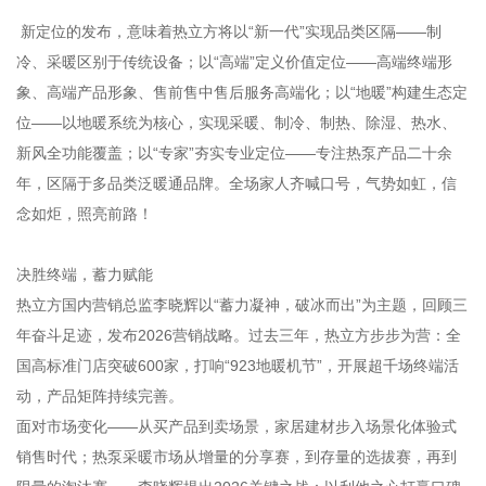
新定位的发布，意味着热立方将以“新一代”实现品类区隔——制
冷、采暖区别于传统设备；以“高端”定义价值定位——高端终端形
象、高端产品形象、售前售中售后服务高端化；以“地暖”构建生态定
位——以地暖系统为核心，实现采暖、制冷、制热、除湿、热水、
新风全功能覆盖；以“专家”夯实专业定位——专注热泵产品二十余
年，区隔于多品类泛暖通品牌。全场家人齐喊口号，气势如虹，信
念如炬，照亮前路！
决胜终端，蓄力赋能
热立方国内营销总监李晓辉以“蓄力凝神，破冰而出”为主题，回顾三
年奋斗足迹，发布2026营销战略。过去三年，热立方步步为营：全
国高标准门店突破600家，打响“923地暖机节”，开展超千场终端活
动，产品矩阵持续完善。
面对市场变化——从买产品到卖场景，家居建材步入场景化体验式
销售时代；热泵采暖市场从增量的分享赛，到存量的选拔赛，再到