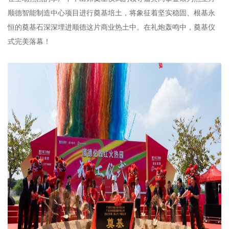
顺德智能制造中心项目进行奠基培土，将象征着坚实稳固、根基永
恒的奠基石深深埋进顺德这片商业热土中。在礼炮轰鸣中，奠基仪
式完美落幕！